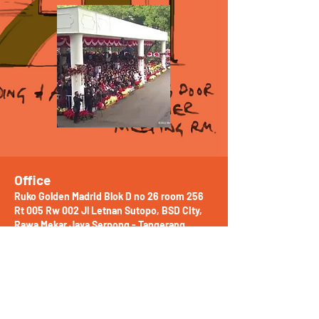
Office
Ruko Golden Madrid Blok D no 26 room 256
Rt 005 Rw 002 Jl Letnan Sutopo, BSD City,
Rawa Mekar Jaya Serpong - Tangerang
selatan
Workshop
Jl. Suka Karya, RT.2/RW.9, Serua Indah, Kec.
Ciputat, Kota Tangerang Selatan, Banten
15414